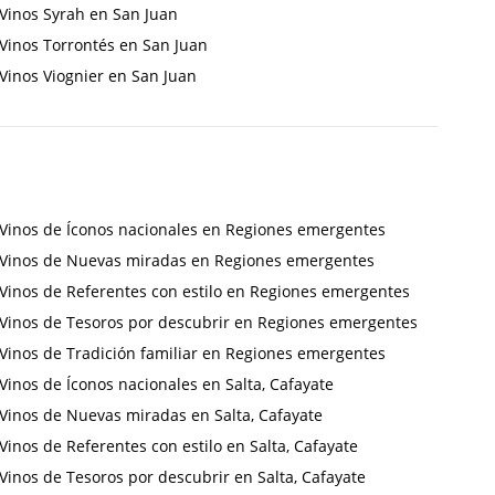
Vinos Syrah en San Juan
Vinos Torrontés en San Juan
Vinos Viognier en San Juan
Vinos de Íconos nacionales en Regiones emergentes
Vinos de Nuevas miradas en Regiones emergentes
Vinos de Referentes con estilo en Regiones emergentes
Vinos de Tesoros por descubrir en Regiones emergentes
Vinos de Tradición familiar en Regiones emergentes
Vinos de Íconos nacionales en Salta
, Cafayate
Vinos de Nuevas miradas en Salta
, Cafayate
Vinos de Referentes con estilo en Salta
, Cafayate
Vinos de Tesoros por descubrir en Salta
, Cafayate