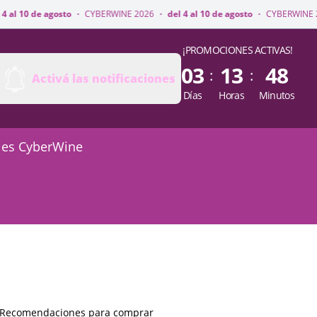
0 de agosto
·
CYBERWINE 2026
·
del 4 al 10 de agosto
·
CYBERWINE 2026
·
¡PROMOCIONES ACTIVAS!
03
13
48
:
:
Activá las notificaciones
Días
Horas
Minutos
 es CyberWine
Recomendaciones para comprar