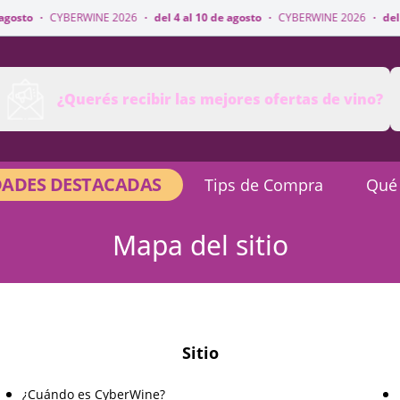
·
CYBERWINE 2026
·
del 4 al 10 de agosto
·
CYBERWINE 2026
·
del 4 al 1
¿Querés recibir las mejores ofertas de vino?
ADES DESTACADAS
Tips de Compra
Qué
Mapa del sitio
Sitio
¿Cuándo es CyberWine?