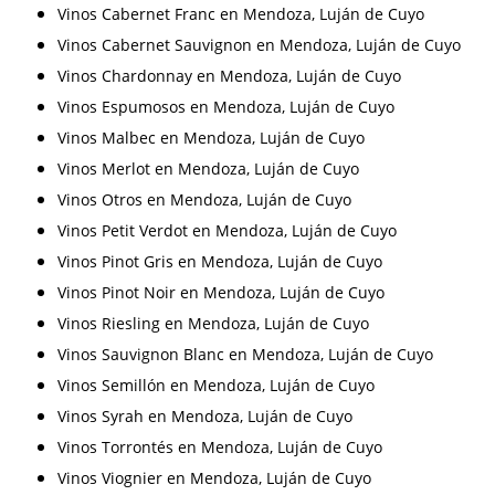
Vinos Cabernet Franc en Mendoza
, Luján de Cuyo
Vinos Cabernet Sauvignon en Mendoza
, Luján de Cuyo
Vinos Chardonnay en Mendoza
, Luján de Cuyo
Vinos Espumosos en Mendoza
, Luján de Cuyo
Vinos Malbec en Mendoza
, Luján de Cuyo
Vinos Merlot en Mendoza
, Luján de Cuyo
Vinos Otros en Mendoza
, Luján de Cuyo
Vinos Petit Verdot en Mendoza
, Luján de Cuyo
Vinos Pinot Gris en Mendoza
, Luján de Cuyo
Vinos Pinot Noir en Mendoza
, Luján de Cuyo
Vinos Riesling en Mendoza
, Luján de Cuyo
Vinos Sauvignon Blanc en Mendoza
, Luján de Cuyo
Vinos Semillón en Mendoza
, Luján de Cuyo
Vinos Syrah en Mendoza
, Luján de Cuyo
Vinos Torrontés en Mendoza
, Luján de Cuyo
Vinos Viognier en Mendoza
, Luján de Cuyo