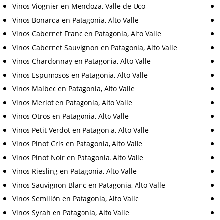
Vinos Viognier en Mendoza
, Valle de Uco
Vinos Bonarda en Patagonia
, Alto Valle
Vinos Cabernet Franc en Patagonia
, Alto Valle
Vinos Cabernet Sauvignon en Patagonia
, Alto Valle
Vinos Chardonnay en Patagonia
, Alto Valle
Vinos Espumosos en Patagonia
, Alto Valle
Vinos Malbec en Patagonia
, Alto Valle
Vinos Merlot en Patagonia
, Alto Valle
Vinos Otros en Patagonia
, Alto Valle
Vinos Petit Verdot en Patagonia
, Alto Valle
Vinos Pinot Gris en Patagonia
, Alto Valle
Vinos Pinot Noir en Patagonia
, Alto Valle
Vinos Riesling en Patagonia
, Alto Valle
Vinos Sauvignon Blanc en Patagonia
, Alto Valle
Vinos Semillón en Patagonia
, Alto Valle
Vinos Syrah en Patagonia
, Alto Valle