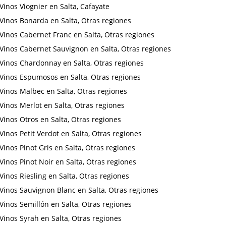
Vinos Viognier en Salta
, Cafayate
Vinos Bonarda en Salta
, Otras regiones
Vinos Cabernet Franc en Salta
, Otras regiones
Vinos Cabernet Sauvignon en Salta
, Otras regiones
Vinos Chardonnay en Salta
, Otras regiones
Vinos Espumosos en Salta
, Otras regiones
Vinos Malbec en Salta
, Otras regiones
Vinos Merlot en Salta
, Otras regiones
Vinos Otros en Salta
, Otras regiones
Vinos Petit Verdot en Salta
, Otras regiones
Vinos Pinot Gris en Salta
, Otras regiones
Vinos Pinot Noir en Salta
, Otras regiones
Vinos Riesling en Salta
, Otras regiones
Vinos Sauvignon Blanc en Salta
, Otras regiones
Vinos Semillón en Salta
, Otras regiones
Vinos Syrah en Salta
, Otras regiones