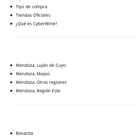
Tips de compra
Tiendas Oficiales
¿Qué es CyberWine?
Mendoza
, Luján de Cuyo
Mendoza
, Maipú
Mendoza
, Otras regiones
Mendoza
, Región Este
Bonarda