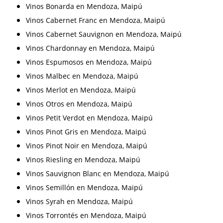
Vinos Bonarda en Mendoza
, Maipú
Vinos Cabernet Franc en Mendoza
, Maipú
Vinos Cabernet Sauvignon en Mendoza
, Maipú
Vinos Chardonnay en Mendoza
, Maipú
Vinos Espumosos en Mendoza
, Maipú
Vinos Malbec en Mendoza
, Maipú
Vinos Merlot en Mendoza
, Maipú
Vinos Otros en Mendoza
, Maipú
Vinos Petit Verdot en Mendoza
, Maipú
Vinos Pinot Gris en Mendoza
, Maipú
Vinos Pinot Noir en Mendoza
, Maipú
Vinos Riesling en Mendoza
, Maipú
Vinos Sauvignon Blanc en Mendoza
, Maipú
Vinos Semillón en Mendoza
, Maipú
Vinos Syrah en Mendoza
, Maipú
Vinos Torrontés en Mendoza
, Maipú