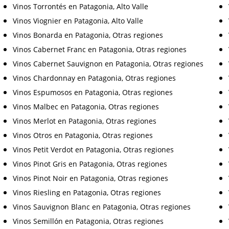
Vinos Torrontés en Patagonia
, Alto Valle
Vinos Viognier en Patagonia
, Alto Valle
Vinos Bonarda en Patagonia
, Otras regiones
Vinos Cabernet Franc en Patagonia
, Otras regiones
Vinos Cabernet Sauvignon en Patagonia
, Otras regiones
Vinos Chardonnay en Patagonia
, Otras regiones
Vinos Espumosos en Patagonia
, Otras regiones
Vinos Malbec en Patagonia
, Otras regiones
Vinos Merlot en Patagonia
, Otras regiones
Vinos Otros en Patagonia
, Otras regiones
Vinos Petit Verdot en Patagonia
, Otras regiones
Vinos Pinot Gris en Patagonia
, Otras regiones
Vinos Pinot Noir en Patagonia
, Otras regiones
Vinos Riesling en Patagonia
, Otras regiones
Vinos Sauvignon Blanc en Patagonia
, Otras regiones
Vinos Semillón en Patagonia
, Otras regiones