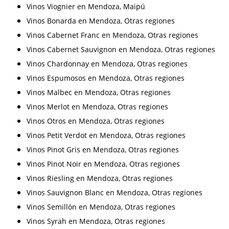
Vinos Viognier en Mendoza
, Maipú
Vinos Bonarda en Mendoza
, Otras regiones
Vinos Cabernet Franc en Mendoza
, Otras regiones
Vinos Cabernet Sauvignon en Mendoza
, Otras regiones
Vinos Chardonnay en Mendoza
, Otras regiones
Vinos Espumosos en Mendoza
, Otras regiones
Vinos Malbec en Mendoza
, Otras regiones
Vinos Merlot en Mendoza
, Otras regiones
Vinos Otros en Mendoza
, Otras regiones
Vinos Petit Verdot en Mendoza
, Otras regiones
Vinos Pinot Gris en Mendoza
, Otras regiones
Vinos Pinot Noir en Mendoza
, Otras regiones
Vinos Riesling en Mendoza
, Otras regiones
Vinos Sauvignon Blanc en Mendoza
, Otras regiones
Vinos Semillón en Mendoza
, Otras regiones
Vinos Syrah en Mendoza
, Otras regiones