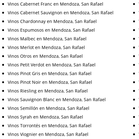
Vinos Cabernet Franc en Mendoza
, San Rafael
Vinos Cabernet Sauvignon en Mendoza
, San Rafael
Vinos Chardonnay en Mendoza
, San Rafael
Vinos Espumosos en Mendoza
, San Rafael
Vinos Malbec en Mendoza
, San Rafael
Vinos Merlot en Mendoza
, San Rafael
Vinos Otros en Mendoza
, San Rafael
Vinos Petit Verdot en Mendoza
, San Rafael
Vinos Pinot Gris en Mendoza
, San Rafael
Vinos Pinot Noir en Mendoza
, San Rafael
Vinos Riesling en Mendoza
, San Rafael
Vinos Sauvignon Blanc en Mendoza
, San Rafael
Vinos Semillón en Mendoza
, San Rafael
Vinos Syrah en Mendoza
, San Rafael
Vinos Torrontés en Mendoza
, San Rafael
Vinos Viognier en Mendoza
, San Rafael