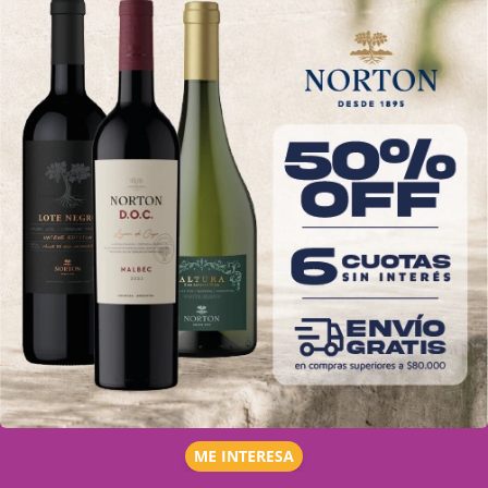
ME INTERESA