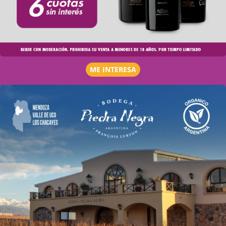
ME INTERESA