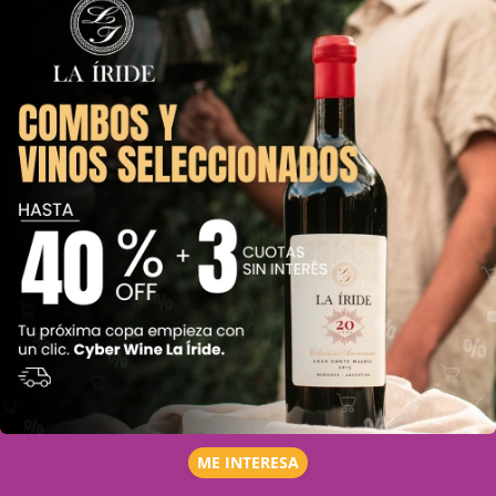
ME INTERESA