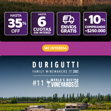
ME INTERESA