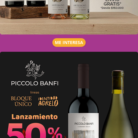
ME INTERESA