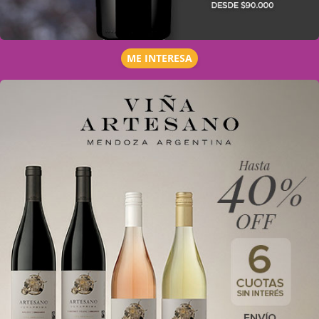
ME INTERESA