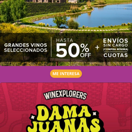
ME INTERESA