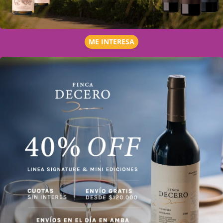
ME INTERESA