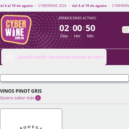
INE 2026
·
del 4 al 10 de agosto
·
CYBERWINE 2026
·
del 4 al 10 de agosto
CyberWine
¡PROMOCIONES ACTIVAS!
02
00
50
:
:
A
Días
Hor
Min
¿Querés recibir las mejores ofertas de vino?
VINOS PINOT GRIS
Quiero saber más