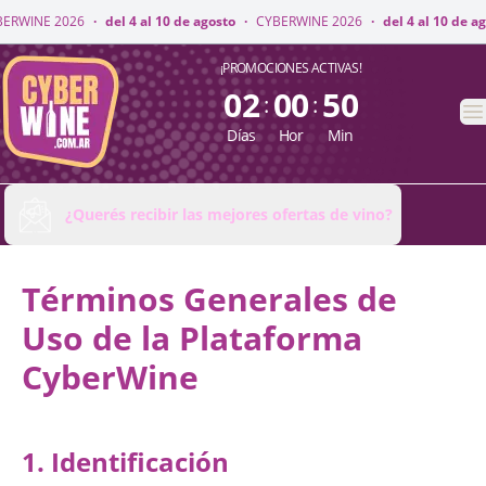
INE 2026
·
del 4 al 10 de agosto
·
CYBERWINE 2026
·
del 4 al 10 de agost
CyberWine
¡PROMOCIONES ACTIVAS!
02
00
50
:
:
A
Días
Hor
Min
¿Querés recibir las mejores ofertas de vino?
Términos Generales de
Uso de la Plataforma
CyberWine
1. Identificación