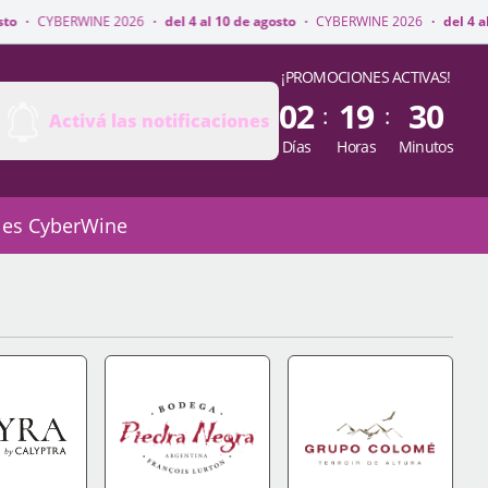
2026
·
del 4 al 10 de agosto
·
CYBERWINE 2026
·
del 4 al 10 de agosto
·
¡PROMOCIONES ACTIVAS!
02
19
30
:
:
Activá las notificaciones
Días
Horas
Minutos
 es CyberWine