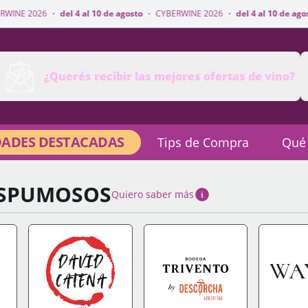
 4 al 10 de agosto
·
CYBERWINE 2026
·
del 4 al 10 de agosto
·
CYBERWINE 
¿Querés recibir las mejores ofertas de vino?
ADES DESTACADAS
Tips de Compra
Qué
ESPUMOSOS
Quiero saber más