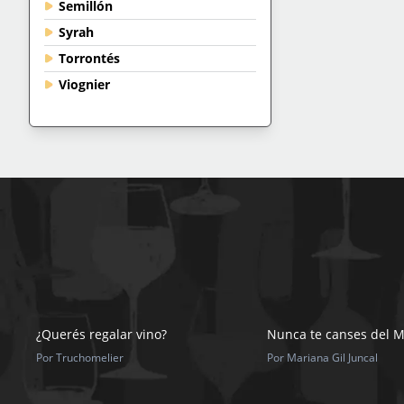
Semillón
Syrah
Torrontés
Viognier
¿Querés regalar vino?
Nunca te canses del 
Por Truchomelier
Por Mariana Gil Juncal