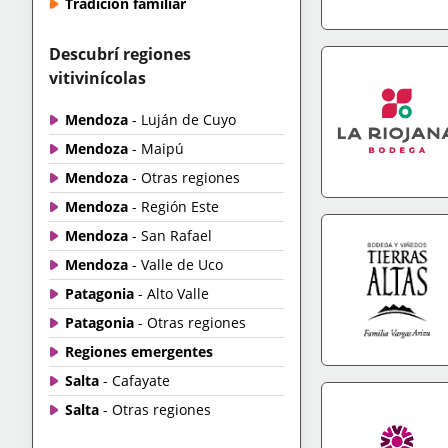
Tradición familiar
IR A TIENDA
+IN
Descubrí regiones
vitivinícolas
Mendoza
- Luján de Cuyo
Mendoza
- Maipú
Mendoza
- Otras regiones
Mendoza
- Región Este
IR A TIENDA
+IN
Mendoza
- San Rafael
Mendoza
- Valle de Uco
Patagonia
- Alto Valle
Patagonia
- Otras regiones
Regiones emergentes
Salta
- Cafayate
IR A TIENDA
+IN
Salta
- Otras regiones