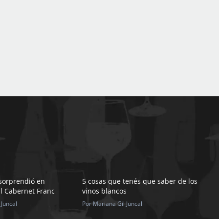
sorprendió en
5 cosas que tenés que saber de los
l Cabernet Franc
vinos blancos
 Juncal
Por Mariana Gil Juncal