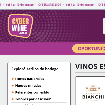
 agosto
·
CYBERWINE 2026
·
del 4 al 10 de agosto
·
CYBERWINE 2026
·
del
CyberWine
OPORTUNID
VINOS 
Explorá estilos de bodega
Íconos nacionales
Nuevas miradas
Referentes con estilo
Tesoros por descubrir