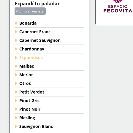
Expandí tu paladar
× Limpiar varietal
Bonarda
IR A TIENDA
+IN
Cabernet Franc
Cabernet Sauvignon
Chardonnay
Espumosos
Malbec
Merlot
Otros
Petit Verdot
Pinot Gris
Pinot Noir
Riesling
Sauvignon Blanc