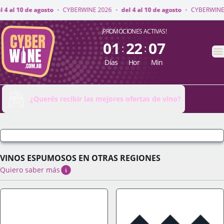
E 2026
·
del 4 al 10 de agosto
·
CYBERWINE 2026
·
del 4 al 10 de agosto
·
CyberWine
¡PROMOCIONES ACTIVAS!
01
22
07
:
:
A
Días
Hor
Min
¿Querés recibir las mejores ofertas de vino?
VINOS ESPUMOSOS EN OTRAS REGIONES
Quiero saber más