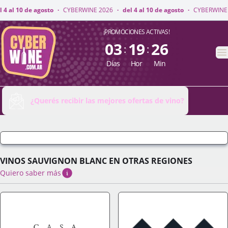
INE 2026
·
del 4 al 10 de agosto
·
CYBERWINE 2026
·
del 4 al 10 de agost
CyberWine
¡PROMOCIONES ACTIVAS!
03
19
26
:
:
A
Días
Hor
Min
¿Querés recibir las mejores ofertas de vino?
VINOS SAUVIGNON BLANC EN OTRAS REGIONES
Quiero saber más