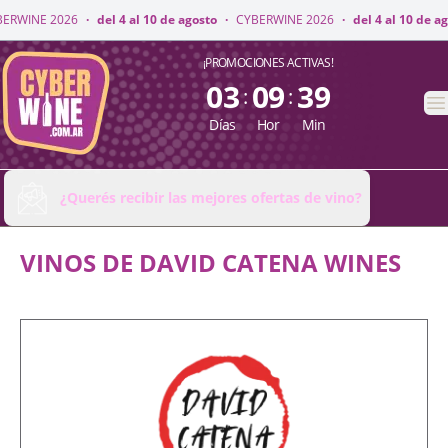
RWINE 2026
·
del 4 al 10 de agosto
·
CYBERWINE 2026
·
del 4 al 10 de agos
CyberWine
¡PROMOCIONES ACTIVAS!
03
09
39
:
:
A
Días
Hor
Min
¿Querés recibir las mejores ofertas de vino?
VINOS DE DAVID CATENA WINES