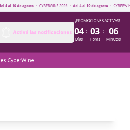
l 10 de agosto
·
CYBERWINE 2026
·
del 4 al 10 de agosto
·
CYBERWINE 202
¡PROMOCIONES ACTIVAS!
04
03
06
:
:
Activá las notificaciones
Días
Horas
Minutos
 es CyberWine