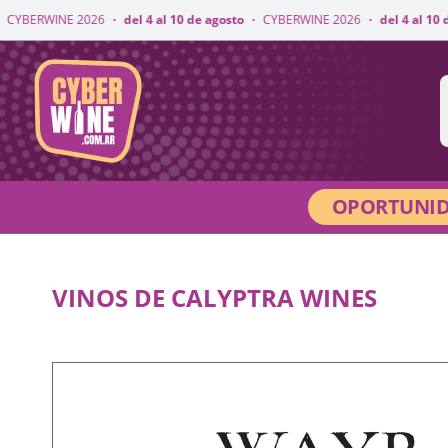
RWINE 2026
·
del 4 al 10 de agosto
·
CYBERWINE 2026
·
del 4 al 10 de ago
CyberWine
OPORTUNID
VINOS DE CALYPTRA WINES