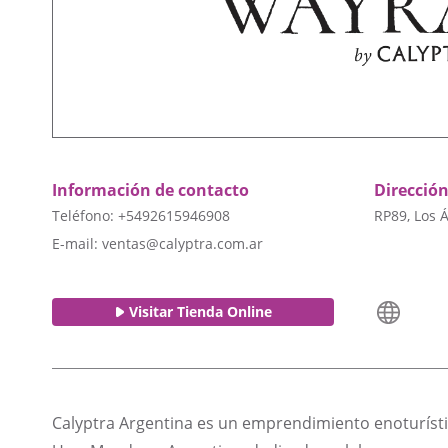
Información de contacto
Direcció
Teléfono: +5492615946908
RP89, Los 
E-mail:
ventas@calyptra.com.ar
Visitar Tienda Online
Calyptra Argentina es un emprendimiento enoturístic