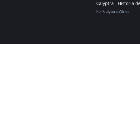
Calyptra - Historia 
Por Calyptra Wines