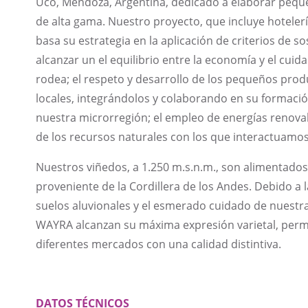
Uco, Mendoza, Argentina, dedicado a elaborar pequ
de alta gama. Nuestro proyecto, que incluye hoteler
basa su estrategia en la aplicación de criterios de s
alcanzar un el equilibrio entre la economía y el cui
rodea; el respeto y desarrollo de los pequeños pro
locales, integrándolos y colaborando en su formació
nuestra microrregión; el empleo de energías renovab
de los recursos naturales con los que interactuamos
Nuestros viñedos, a 1.250 m.s.n.m., son alimentado
proveniente de la Cordillera de los Andes. Debido a l
suelos aluvionales y el esmerado cuidado de nuestra
WAYRA alcanzan su máxima expresión varietal, permi
diferentes mercados con una calidad distintiva.
DATOS TÉCNICOS