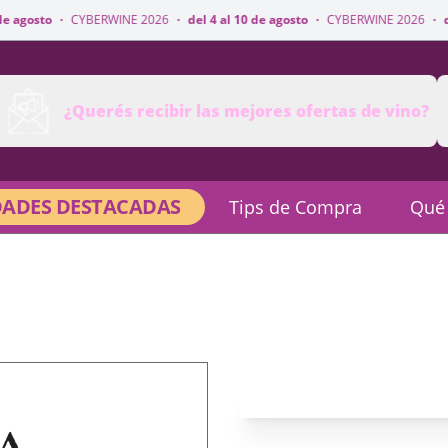
sto
·
CYBERWINE 2026
·
del 4 al 10 de agosto
·
CYBERWINE 2026
·
del 4 a
¿Querés recibir las mejores ofertas de vino?
ADES DESTACADAS
Tips de Compra
Qué