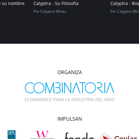
de su nombre
Calyptra - Su Filosofía
Calyptra - Bi
Por Calyptra Wines
Por Calyptra Wi
ORGANIZA
ECOMMERCE PARA LA INDUSTRIA DEL VINO
IMPULSAN