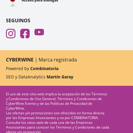
🍷
Acceso para bodegas
SEGUINOS
CYBERWINE
| Marca registrada
Powered by
Combinatoria
SEO y DataAnalytics
Martín Garay
El uso de este sitio web implica la aceptación de los
Términos
y Condiciones de Uso General
,
Términos y Condiciones de
CyberWine Evento
y de las
Políticas de Privacidad
de
CyberWine.
Las ofertas y/o promociones son ofrecidos en forma directa
por las Empresas Anunciantes y no por COMBINATORIA.
Consulte los sitios web de cada una de las Empresas
Anunciantes para conocer los Términos y Condiciones de cada
oferta y/o promoción.