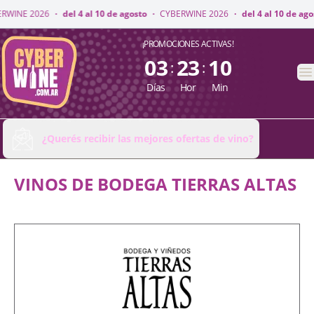
INE 2026
·
del 4 al 10 de agosto
·
CYBERWINE 2026
·
del 4 al 10 de agosto
CyberWine
¡PROMOCIONES ACTIVAS!
03
23
10
:
:
A
Días
Hor
Min
¿Querés recibir las mejores ofertas de vino?
VINOS DE BODEGA TIERRAS ALTAS