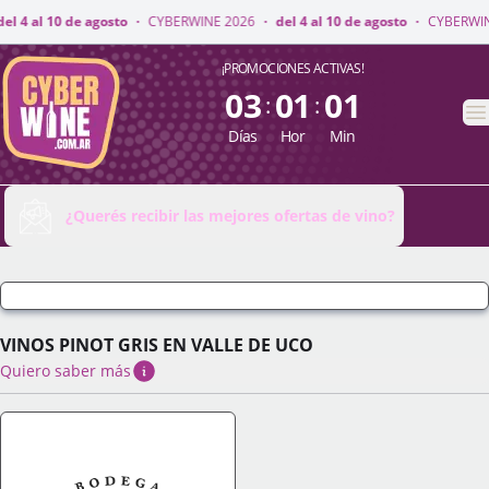
ERWINE 2026
·
del 4 al 10 de agosto
·
CYBERWINE 2026
·
del 4 al 10 de ag
CyberWine
¡PROMOCIONES ACTIVAS!
03
01
01
:
:
A
Días
Hor
Min
¿Querés recibir las mejores ofertas de vino?
VINOS PINOT GRIS EN VALLE DE UCO
Quiero saber más