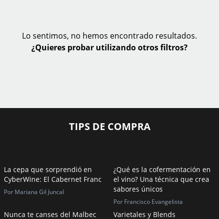
Lo sentimos, no hemos encontrado resultados.
¿Quieres probar utilizando otros filtros?
TIPS DE COMPRA
La cepa que sorprendió en
¿Qué es la cofermentación en
CyberWine: El Cabernet Franc
el vino? Una técnica que crea
sabores únicos
Por Mariana Gil Juncal
Por Francisco Evangelista
Nunca te canses del Malbec
Varietales y Blends