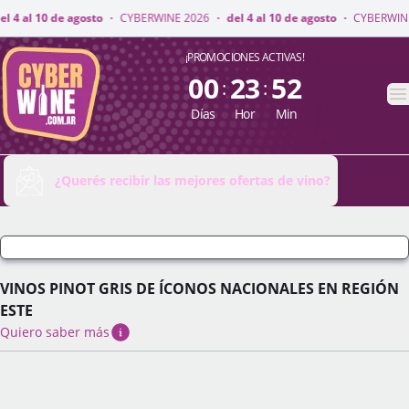
INE 2026
·
del 4 al 10 de agosto
·
CYBERWINE 2026
·
del 4 al 10 de agost
CyberWine
¡PROMOCIONES ACTIVAS!
00
23
52
:
:
A
Días
Hor
Min
¿Querés recibir las mejores ofertas de vino?
VINOS PINOT GRIS DE ÍCONOS NACIONALES EN REGIÓN
ESTE
Quiero saber más