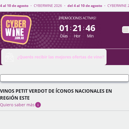
E 2026
·
del 4 al 10 de agosto
·
CYBERWINE 2026
·
del 4 al 10 de agosto
·
CyberWine
¡PROMOCIONES ACTIVAS!
01
21
46
:
:
A
Días
Hor
Min
¿Querés recibir las mejores ofertas de vino?
VINOS PETIT VERDOT DE ÍCONOS NACIONALES EN
REGIÓN ESTE
Quiero saber más