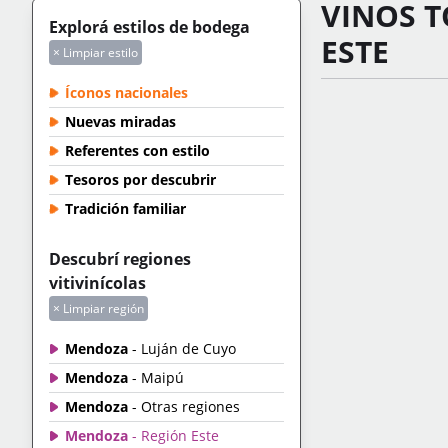
VINOS T
Explorá estilos de bodega
ESTE
× Limpiar estilo
Íconos nacionales
Nuevas miradas
Referentes con estilo
Tesoros por descubrir
Tradición familiar
Descubrí regiones
vitivinícolas
× Limpiar región
Mendoza
- Luján de Cuyo
Mendoza
- Maipú
Mendoza
- Otras regiones
Mendoza
- Región Este