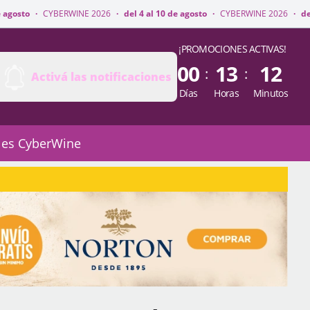
WINE 2026
·
del 4 al 10 de agosto
·
CYBERWINE 2026
·
del 4 al 10 de agos
¡PROMOCIONES ACTIVAS!
00
13
12
:
:
Activá las notificaciones
Días
Horas
Minutos
 es CyberWine