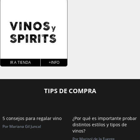
IR A TIENDA
+INFO
TIPS DE COMPRA
5 consejos para regalar vino
¿Por qué es importante probar
distintos estilos y tipos de
Por Mariana Gil Juncal
vinos?
Por Marisol de la Fuente