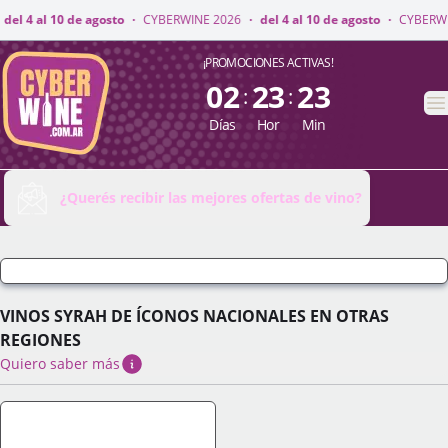
WINE 2026
·
del 4 al 10 de agosto
·
CYBERWINE 2026
·
del 4 al 10 de agos
CyberWine
¡PROMOCIONES ACTIVAS!
02
23
23
:
:
A
Días
Hor
Min
¿Querés recibir las mejores ofertas de vino?
VINOS SYRAH DE ÍCONOS NACIONALES EN OTRAS
REGIONES
Quiero saber más