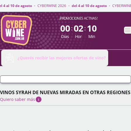
NE 2026
·
del 4 al 10 de agosto
·
CYBERWINE 2026
·
del 4 al 10 de agosto
CyberWine
¡PROMOCIONES ACTIVAS!
00
02
10
:
:
A
Días
Hor
Min
¿Querés recibir las mejores ofertas de vino?
VINOS SYRAH DE NUEVAS MIRADAS EN OTRAS REGIONES
Quiero saber más