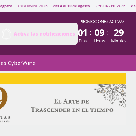
WINE 2026
·
del 4 al 10 de agosto
·
CYBERWINE 2026
·
del 4 al 10 de agost
¡PROMOCIONES ACTIVAS!
01
09
29
:
:
Activá las notificaciones
Días
Horas
Minutos
 es CyberWine