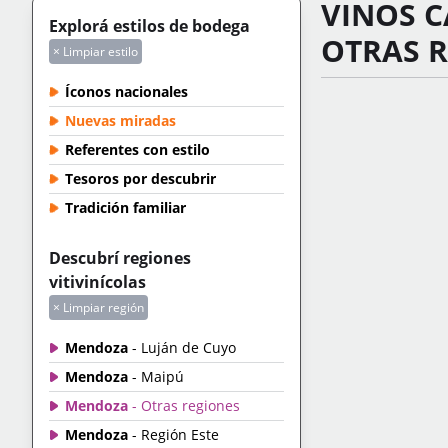
VINOS 
Explorá estilos de bodega
OTRAS 
× Limpiar estilo
Íconos nacionales
Nuevas miradas
Referentes con estilo
Tesoros por descubrir
Tradición familiar
Descubrí regiones
vitivinícolas
× Limpiar región
Mendoza
- Luján de Cuyo
Mendoza
- Maipú
Mendoza
- Otras regiones
Mendoza
- Región Este