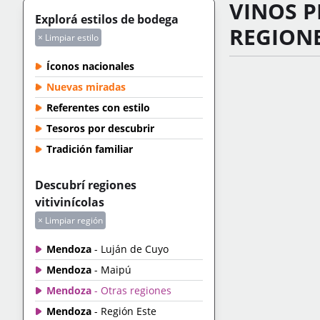
VINOS P
Explorá estilos de bodega
REGION
× Limpiar estilo
Íconos nacionales
Nuevas miradas
Referentes con estilo
Tesoros por descubrir
Tradición familiar
Descubrí regiones
vitivinícolas
× Limpiar región
Mendoza
- Luján de Cuyo
Mendoza
- Maipú
Mendoza
- Otras regiones
Mendoza
- Región Este