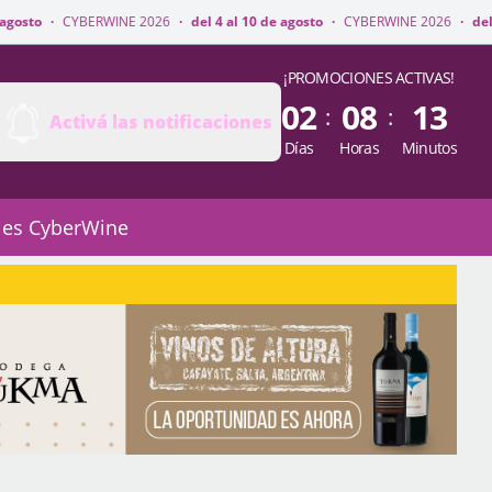
WINE 2026
·
del 4 al 10 de agosto
·
CYBERWINE 2026
·
del 4 al 10 de agost
¡PROMOCIONES ACTIVAS!
02
08
13
:
:
Activá las notificaciones
Días
Horas
Minutos
 es CyberWine