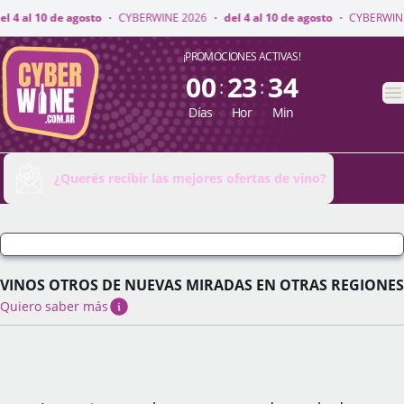
INE 2026
·
del 4 al 10 de agosto
·
CYBERWINE 2026
·
del 4 al 10 de agosto
CyberWine
¡PROMOCIONES ACTIVAS!
00
23
34
:
:
A
Días
Hor
Min
¿Querés recibir las mejores ofertas de vino?
VINOS OTROS DE NUEVAS MIRADAS EN OTRAS REGIONES
Quiero saber más