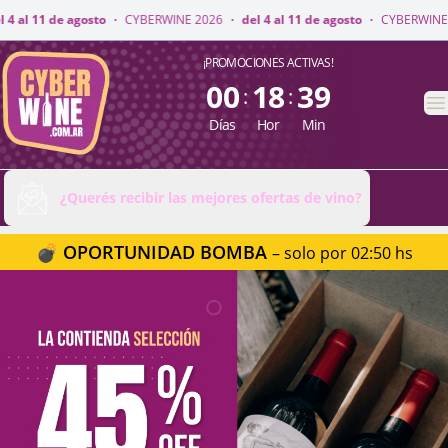
INE 2026
·
del 4 al 11 de agosto
·
CYBERWINE 2026
·
del 4 al 11 de agost
CyberWine
¡PROMOCIONES ACTIVAS!
00
18
39
:
:
A
Días
Hor
Min
¿Querés recibir las mejores ofertas de vino?
💣 OPORTUNIDAD BOMBA
– solo por 02:50 hs