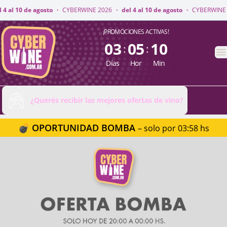
NE 2026
·
del 4 al 10 de agosto
·
CYBERWINE 2026
·
del 4 al 10 de agosto
CyberWine
¡PROMOCIONES ACTIVAS!
03
05
10
:
:
A
Días
Hor
Min
¿Querés recibir las mejores ofertas de vino?
💣 OPORTUNIDAD BOMBA
– solo por 03:58 hs