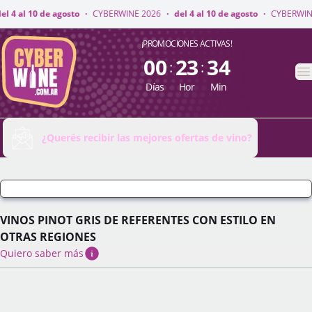
WINE 2026
·
del 4 al 10 de agosto
·
CYBERWINE 2026
·
del 4 al 10 de agost
CyberWine
¡PROMOCIONES ACTIVAS!
00
23
34
:
:
A
Días
Hor
Min
¿Querés recibir las mejores ofertas de vino?
VINOS PINOT GRIS DE REFERENTES CON ESTILO EN
OTRAS REGIONES
Quiero saber más