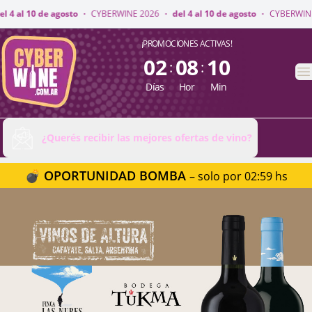
INE 2026
·
del 4 al 10 de agosto
·
CYBERWINE 2026
·
del 4 al 10 de agosto
CyberWine
¡PROMOCIONES ACTIVAS!
02
08
10
:
:
A
Días
Hor
Min
¿Querés recibir las mejores ofertas de vino?
💣 OPORTUNIDAD BOMBA
– solo por 02:59 hs