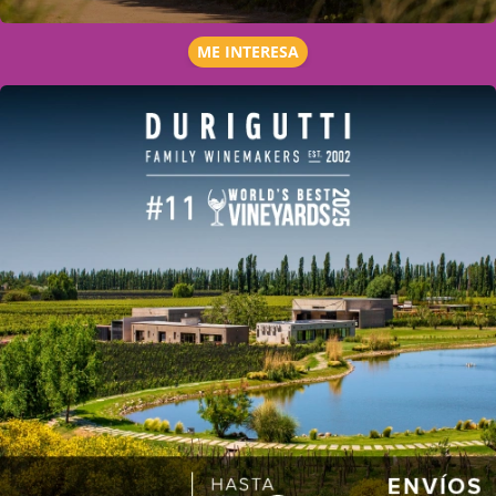
ME INTERESA