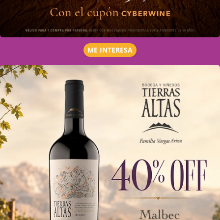
ME INTERESA