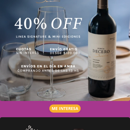
ME INTERESA