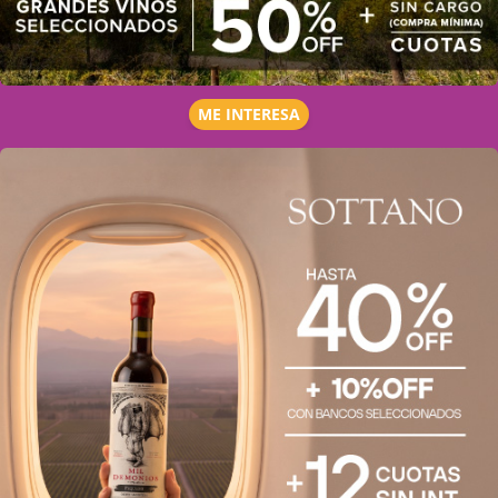
ME INTERESA