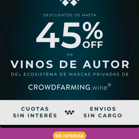
ME INTERESA