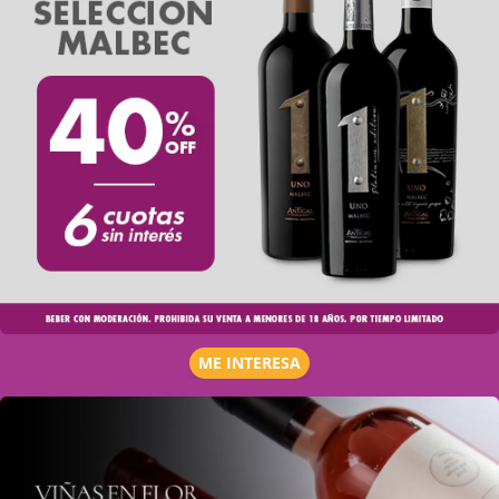
ME INTERESA