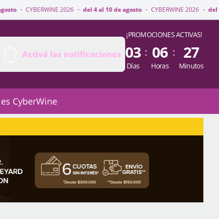
NE 2026
·
del 4 al 10 de agosto
·
CYBERWINE 2026
·
del 4 al 10 de agosto
¡PROMOCIONES ACTIVAS!
03
06
27
:
:
Activá las notificaciones
Días
Horas
Minutos
 es CyberWine