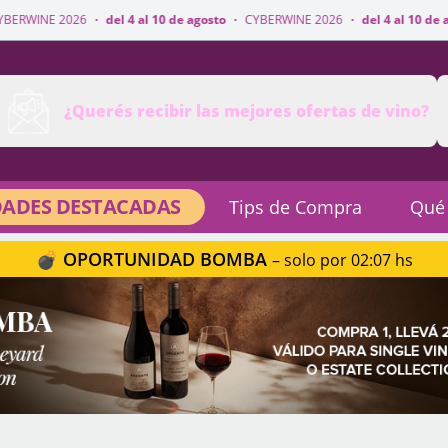
del 4 al 10 de agosto
·
CYBERWINE 2026
·
del 4 al 10 de agosto
·
CYBERWI
¿Querés recibir las mejores ofertas de vino?
ADES DESTACADAS
Tips de Compra
Qué
💣 OPORTUNIDAD BOMBA
– solo por 02:07 hs