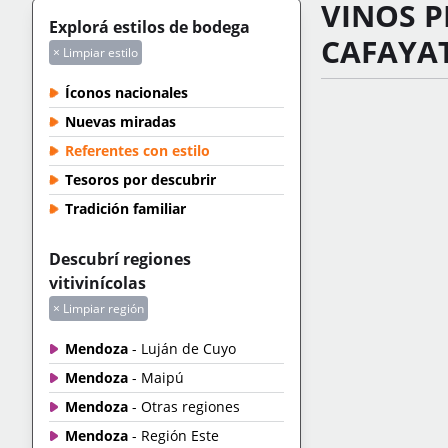
VINOS P
Explorá estilos de bodega
CAFAYA
× Limpiar estilo
Íconos nacionales
Nuevas miradas
Referentes con estilo
Tesoros por descubrir
Tradición familiar
Descubrí regiones
vitivinícolas
× Limpiar región
Mendoza
- Luján de Cuyo
Mendoza
- Maipú
Mendoza
- Otras regiones
Mendoza
- Región Este