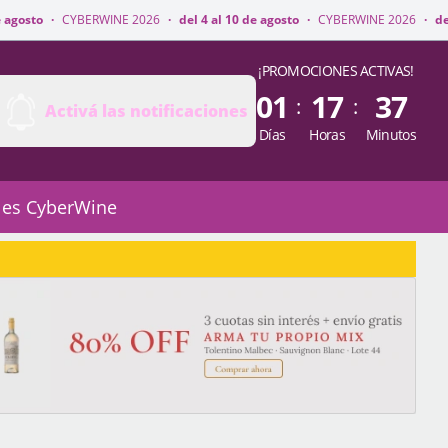
WINE 2026
·
del 4 al 10 de agosto
·
CYBERWINE 2026
·
del 4 al 10 de agos
¡PROMOCIONES ACTIVAS!
01
17
37
:
:
Activá las notificaciones
Días
Horas
Minutos
 es CyberWine