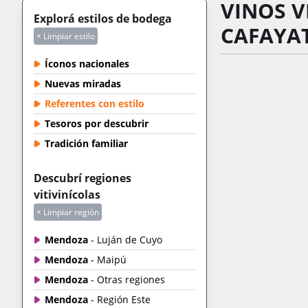
VINOS V
Explorá estilos de bodega
CAFAYA
× Limpiar estilo
Íconos nacionales
Nuevas miradas
Referentes con estilo
Tesoros por descubrir
Tradición familiar
Descubrí regiones
vitivinícolas
× Limpiar región
Mendoza
- Luján de Cuyo
Mendoza
- Maipú
Mendoza
- Otras regiones
Mendoza
- Región Este