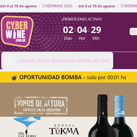
YBERWINE 2026
·
del 4 al 10 de agosto
·
CYBERWINE 2026
·
del 4 al 10 de
CyberWine
¡PROMOCIONES ACTIVAS!
02
04
29
:
:
A
Días
Hor
Min
¿Querés recibir las mejores ofertas de vino?
💣 OPORTUNIDAD BOMBA
– solo por 00:01 hs