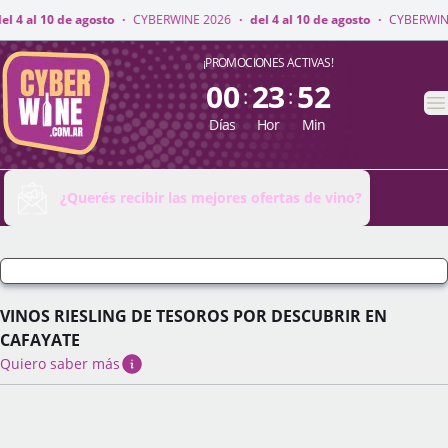
WINE 2026
·
del 4 al 10 de agosto
·
CYBERWINE 2026
·
del 4 al 10 de agost
CyberWine
¡PROMOCIONES ACTIVAS!
00
23
52
:
:
A
Días
Hor
Min
¿Querés recibir las mejores ofertas de vino?
VINOS RIESLING DE TESOROS POR DESCUBRIR EN
CAFAYATE
Quiero saber más