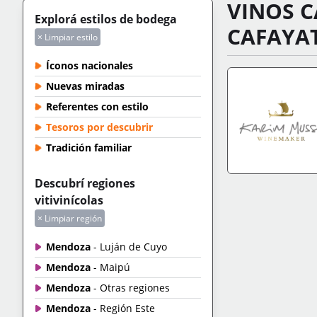
VINOS C
Explorá estilos de bodega
CAFAYA
× Limpiar estilo
Íconos nacionales
Nuevas miradas
Referentes con estilo
Tesoros por descubrir
Tradición familiar
Descubrí regiones
IR A TIENDA
+IN
vitivinícolas
× Limpiar región
Mendoza
- Luján de Cuyo
Mendoza
- Maipú
Mendoza
- Otras regiones
Mendoza
- Región Este