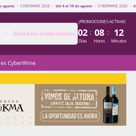
RWINE 2026
·
del 4 al 10 de agosto
·
CYBERWINE 2026
·
del 4 al 10 de ago
¡PROMOCIONES ACTIVAS!
02
08
12
:
:
Activá las notificaciones
Días
Horas
Minutos
 es CyberWine