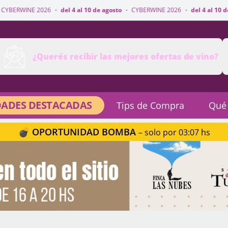
6
·
del 4 al 10 de agosto
·
CYBERWINE 2026
·
del 4 al 10 de agosto
·
CYBE
¿Querés recibir las mejores ofertas de vino?
ADES DESTACADAS
Tips de Compra
Qué
💣 OPORTUNIDAD BOMBA
– solo por 03:07 hs