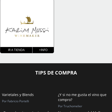
IR A TIENDA
+INFO
TIPS DE COMPRA
Varietales y Blends
¿Y si no me gusta el vino que
compro?
Por Fabricio Portelli
Por Truchomelier