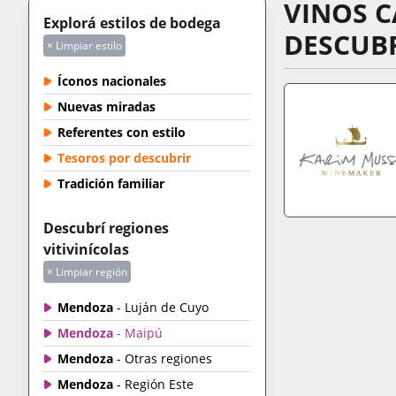
VINOS 
Explorá estilos de bodega
DESCUBR
× Limpiar estilo
Íconos nacionales
Nuevas miradas
Referentes con estilo
Tesoros por descubrir
Tradición familiar
Descubrí regiones
IR A TIENDA
+IN
vitivinícolas
× Limpiar región
Mendoza
- Luján de Cuyo
Mendoza
- Maipú
Mendoza
- Otras regiones
Mendoza
- Región Este