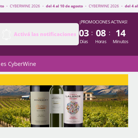
2026
·
del 4 al 10 de agosto
·
CYBERWINE 2026
·
del 4 al 10 de agosto
·
C
¡PROMOCIONES ACTIVAS!
03
08
14
:
:
Activá las notificaciones
Días
Horas
Minutos
 es CyberWine