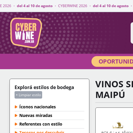
 10 de agosto
·
CYBERWINE 2026
·
del 4 al 10 de agosto
·
CYBERWINE 2026
CyberWine
OPORTUNID
VINOS S
Explorá estilos de bodega
MAIPÚ
× Limpiar estilo
Íconos nacionales
Nuevas miradas
Referentes con estilo
Tesoros por descubrir