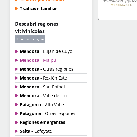
Tradición familiar
Descubrí regiones
IR A TIENDA
+IN
vitivinícolas
× Limpiar región
Mendoza
- Luján de Cuyo
Mendoza
- Maipú
Mendoza
- Otras regiones
Mendoza
- Región Este
Mendoza
- San Rafael
Mendoza
- Valle de Uco
Patagonia
- Alto Valle
Patagonia
- Otras regiones
Regiones emergentes
Salta
- Cafayate