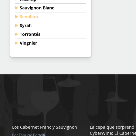
Sauvignon Blanc
Semillón
Syrah
Torrontés
Viognier
Los Cabernet Franc y Sauvignon
La cepa que sorprendi
CyberWine: El Caberne
Por Fabricio Portelli