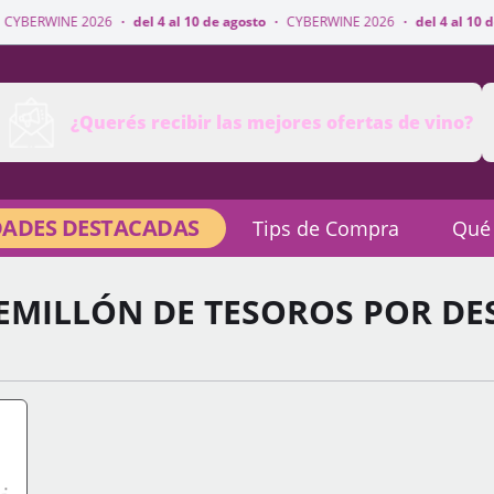
·
del 4 al 10 de agosto
·
CYBERWINE 2026
·
del 4 al 10 de agosto
·
CYBER
¿Querés recibir las mejores ofertas de vino?
ADES DESTACADAS
Tips de Compra
Qué
EMILLÓN DE TESOROS POR DE