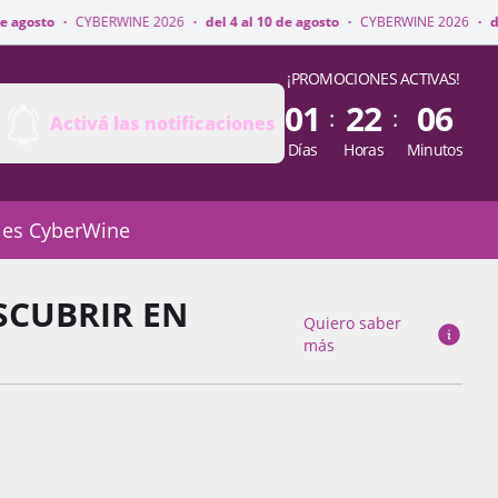
WINE 2026
·
del 4 al 10 de agosto
·
CYBERWINE 2026
·
del 4 al 10 de agos
¡PROMOCIONES ACTIVAS!
01
22
06
:
:
Activá las notificaciones
Días
Horas
Minutos
 es CyberWine
SCUBRIR EN
Quiero saber
más