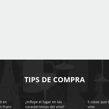
TIPS DE COMPRA
ó en
¿Influye el lugar en las
5 cosas que 
t Franc
características del vino?
vino