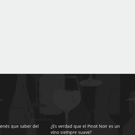
tenés que saber del
¿Es verdad que el Pinot Noir es un
vino siempre suave?