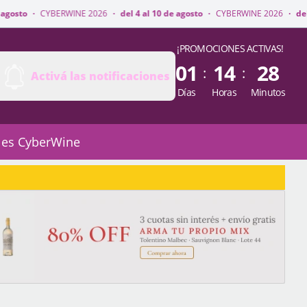
WINE 2026
·
del 4 al 10 de agosto
·
CYBERWINE 2026
·
del 4 al 10 de agost
¡PROMOCIONES ACTIVAS!
01
14
28
:
:
Activá las notificaciones
Días
Horas
Minutos
 es CyberWine