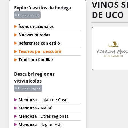
VINOS S
Explorá estilos de bodega
DE UCO
× Limpiar estilo
Íconos nacionales
Nuevas miradas
Referentes con estilo
Tesoros por descubrir
Tradición familiar
Descubrí regiones
IR A TIENDA
+IN
vitivinícolas
× Limpiar región
Mendoza
- Luján de Cuyo
Mendoza
- Maipú
Mendoza
- Otras regiones
Mendoza
- Región Este