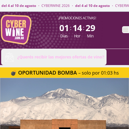
RWINE 2026
·
del 4 al 10 de agosto
·
CYBERWINE 2026
·
del 4 al 10 de ago
CyberWine
¡PROMOCIONES ACTIVAS!
01
14
29
:
:
A
Días
Hor
Min
¿Querés recibir las mejores ofertas de vino?
💣 OPORTUNIDAD BOMBA
– solo por 01:03 hs