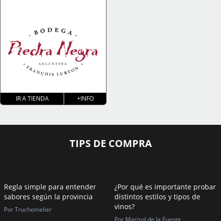
IR A TIENDA
+INFO
TIPS DE COMPRA
Regla simple para entender
¿Por qué es importante probar
sabores según la provincia
distintos estilos y tipos de
vinos?
Por Truchomelier
Por Marisol de la Fuente