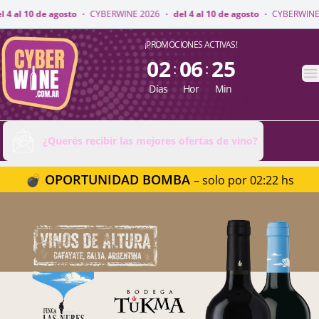
NE 2026
·
del 4 al 10 de agosto
·
CYBERWINE 2026
·
del 4 al 10 de agosto
CyberWine
¡PROMOCIONES ACTIVAS!
02
06
25
:
:
A
Días
Hor
Min
¿Querés recibir las mejores ofertas de vino?
💣 OPORTUNIDAD BOMBA
– solo por 02:22 hs