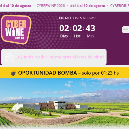
INE 2026
·
del 4 al 10 de agosto
·
CYBERWINE 2026
·
del 4 al 10 de agosto
CyberWine
¡PROMOCIONES ACTIVAS!
02
02
43
:
:
A
Días
Hor
Min
¿Querés recibir las mejores ofertas de vino?
💣 OPORTUNIDAD BOMBA
– solo por 01:23 hs