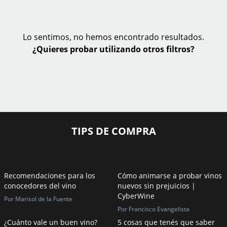
Lo sentimos, no hemos encontrado resultados.
¿Quieres probar utilizando otros filtros?
TIPS DE COMPRA
Recomendaciones para los
Cómo animarse a probar vinos
conocedores del vino
nuevos sin prejuicios |
CyberWine
Por Marisol de la Fuente
Por Francisco Evangelista
¿Cuánto vale un buen vino?
5 cosas que tenés que saber