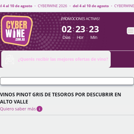
NE 2026
·
del 4 al 10 de agosto
·
CYBERWINE 2026
·
del 4 al 10 de agosto
CyberWine
¡PROMOCIONES ACTIVAS!
02
23
23
:
:
A
Días
Hor
Min
¿Querés recibir las mejores ofertas de vino?
VINOS PINOT GRIS DE TESOROS POR DESCUBRIR EN
ALTO VALLE
Quiero saber más