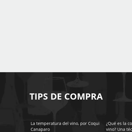
TIPS DE COMPRA
La temperatura del vino, por Coqui
¿Qué es la c
Canaparo
vino? Una té