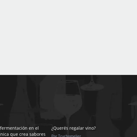
ofermentación en el
¿Querés regalar vino?
cnica que crea sabores
Por Truchomelier