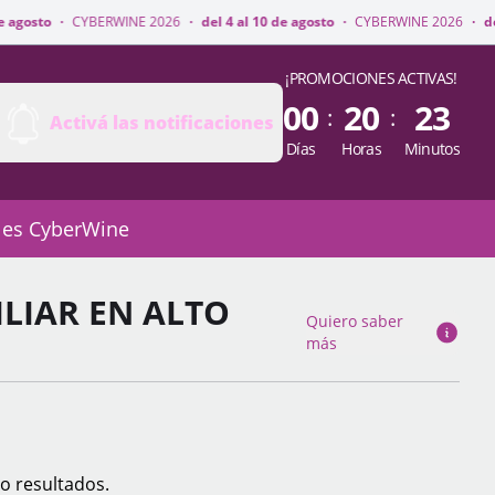
RWINE 2026
·
del 4 al 10 de agosto
·
CYBERWINE 2026
·
del 4 al 10 de agos
¡PROMOCIONES ACTIVAS!
00
20
23
:
:
Activá las notificaciones
Días
Horas
Minutos
 es CyberWine
ILIAR EN ALTO
Quiero saber
más
o resultados.