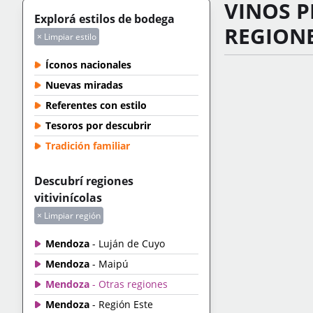
VINOS P
Explorá estilos de bodega
REGION
× Limpiar estilo
Íconos nacionales
Nuevas miradas
Referentes con estilo
Tesoros por descubrir
Tradición familiar
Descubrí regiones
vitivinícolas
× Limpiar región
Mendoza
- Luján de Cuyo
Mendoza
- Maipú
Mendoza
- Otras regiones
Mendoza
- Región Este