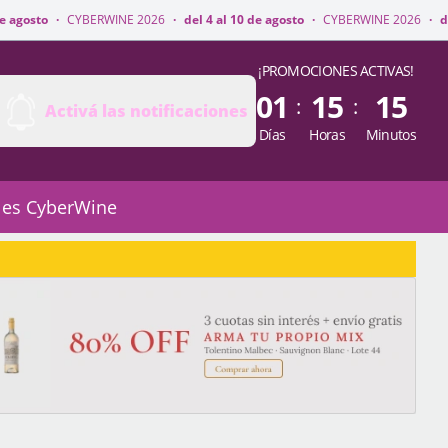
WINE 2026
·
del 4 al 10 de agosto
·
CYBERWINE 2026
·
del 4 al 10 de agos
¡PROMOCIONES ACTIVAS!
01
15
15
:
:
Activá las notificaciones
Días
Horas
Minutos
 es CyberWine