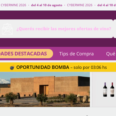
·
del 4 al 10 de agosto
·
CYBERWINE 2026
·
del 4 al 10 de agosto
·
CYBER
¿Querés recibir las mejores ofertas de vino?
ADES DESTACADAS
Tips de Compra
Qué
💣 OPORTUNIDAD BOMBA
– solo por 03:06 hs