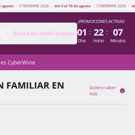
WINE 2026
·
del 4 al 10 de agosto
·
CYBERWINE 2026
·
del 4 al 10 de agos
¡PROMOCIONES ACTIVAS!
01
22
07
:
:
Activá las notificaciones
Días
Horas
Minutos
 es CyberWine
N FAMILIAR EN
Quiero saber
más