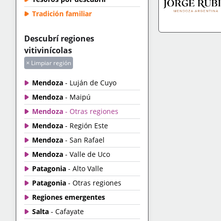
Tradición familiar
Descubrí regiones
IR A TIENDA
+IN
vitivinícolas
× Limpiar región
Mendoza
- Luján de Cuyo
Mendoza
- Maipú
Mendoza
- Otras regiones
Mendoza
- Región Este
Mendoza
- San Rafael
Mendoza
- Valle de Uco
Patagonia
- Alto Valle
Patagonia
- Otras regiones
Regiones emergentes
Salta
- Cafayate