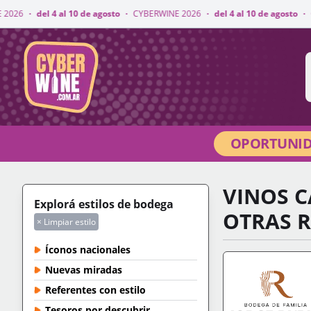
 10 de agosto
·
CYBERWINE 2026
·
del 4 al 10 de agosto
·
CYBERWINE 2026
CyberWine
OPORTUNID
VINOS C
Explorá estilos de bodega
OTRAS 
× Limpiar estilo
Íconos nacionales
Nuevas miradas
Referentes con estilo
Tesoros por descubrir