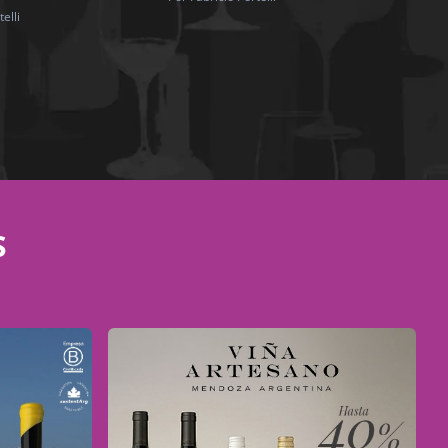
elli
S