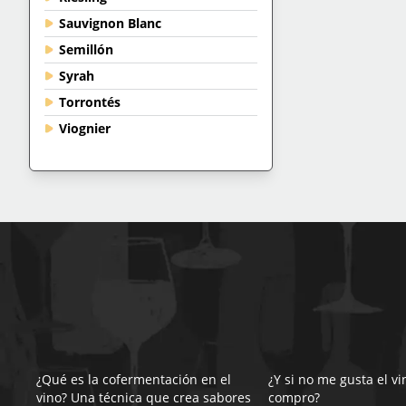
Sauvignon Blanc
Semillón
Syrah
Torrontés
Viognier
¿Qué es la cofermentación en el
¿Y si no me gusta el v
vino? Una técnica que crea sabores
compro?