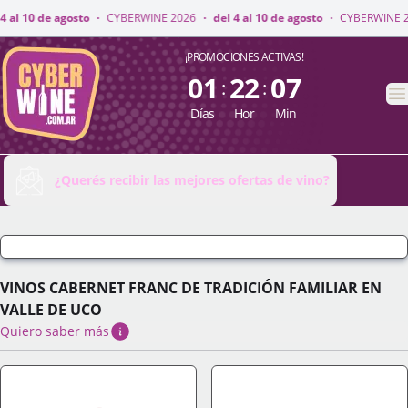
 2026
·
del 4 al 10 de agosto
·
CYBERWINE 2026
·
del 4 al 10 de agosto
·
CyberWine
¡PROMOCIONES ACTIVAS!
01
22
07
:
:
A
Días
Hor
Min
¿Querés recibir las mejores ofertas de vino?
VINOS CABERNET FRANC DE TRADICIÓN FAMILIAR EN
VALLE DE UCO
Quiero saber más