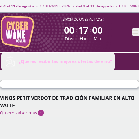
INE 2026
·
del 4 al 11 de agosto
·
CYBERWINE 2026
·
del 4 al 11 de agosto
CyberWine
¡PROMOCIONES ACTIVAS!
00
17
00
:
:
A
Días
Hor
Min
¿Querés recibir las mejores ofertas de vino?
VINOS PETIT VERDOT DE TRADICIÓN FAMILIAR EN ALTO
VALLE
Quiero saber más