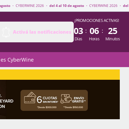
INE 2026
·
del 4 al 10 de agosto
·
CYBERWINE 2026
·
del 4 al 10 de agosto
¡PROMOCIONES ACTIVAS!
03
06
25
:
:
Activá las notificaciones
Días
Horas
Minutos
 es CyberWine