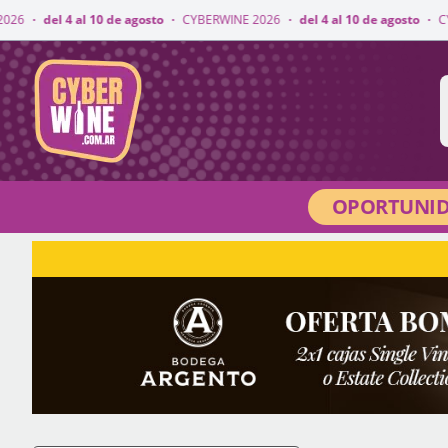
0 de agosto
·
CYBERWINE 2026
·
del 4 al 10 de agosto
·
CYBERWINE 2026
·
CyberWine
OPORTUNID