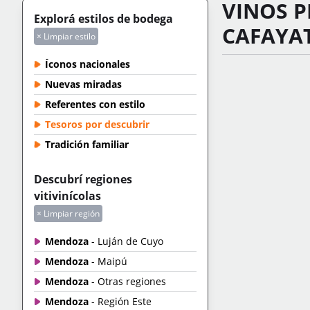
VINOS P
Explorá estilos de bodega
CAFAYA
× Limpiar estilo
Íconos nacionales
Nuevas miradas
Referentes con estilo
Tesoros por descubrir
Tradición familiar
Descubrí regiones
vitivinícolas
× Limpiar región
Mendoza
- Luján de Cuyo
Mendoza
- Maipú
Mendoza
- Otras regiones
Mendoza
- Región Este