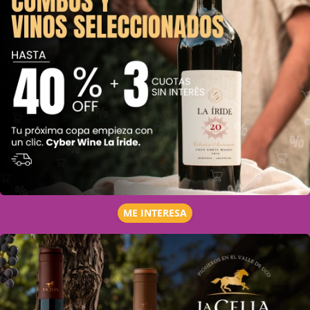
ME INTERESA