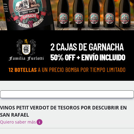
VINOS PETIT VERDOT DE TESOROS POR DESCUBRIR EN
SAN RAFAEL
Quiero saber más