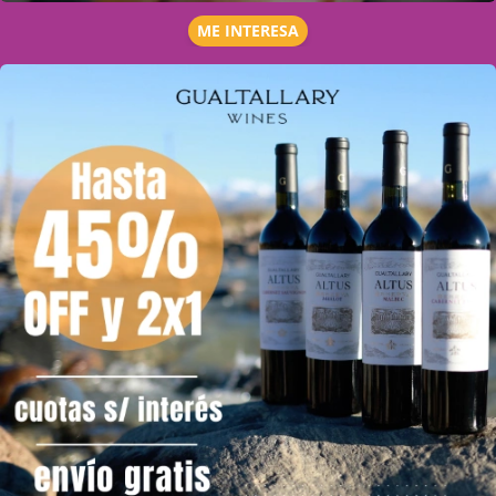
ME INTERESA