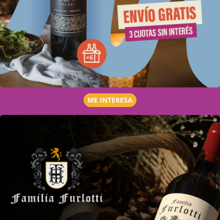
ME INTERESA