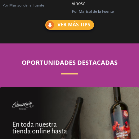
vinos?
Por Marisol de la Fuente
Por Marisol de la Fuente
VER MÁS TIPS
OPORTUNIDADES DESTACADAS