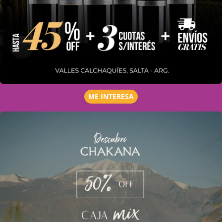
ME INTERESA