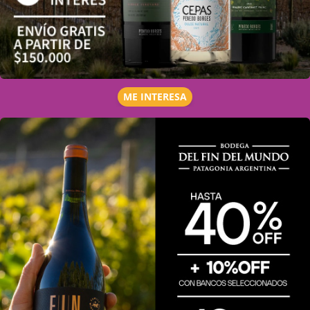
ME INTERESA