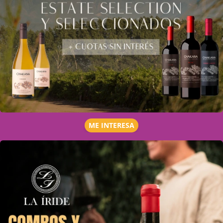
ME INTERESA