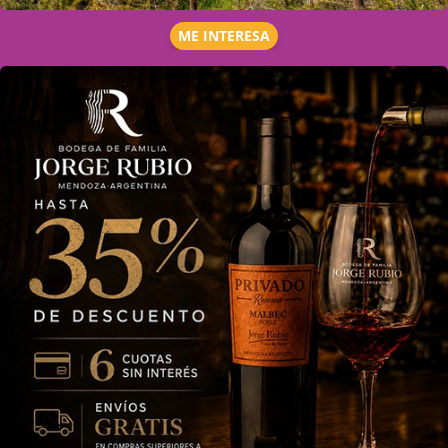
ME INTERESA