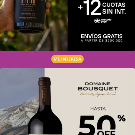
ME INTERESA