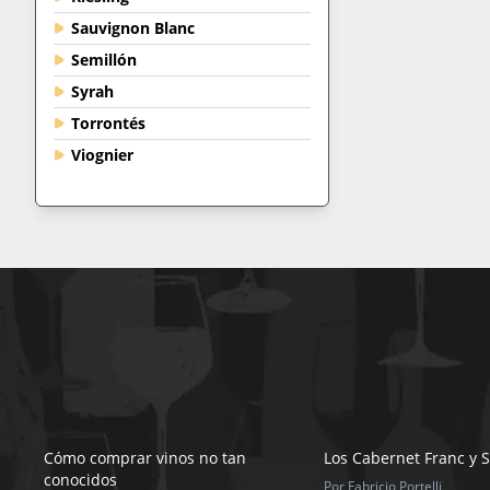
Sauvignon Blanc
Semillón
Syrah
Torrontés
Viognier
Cómo comprar vinos no tan
Los Cabernet Franc y 
conocidos
Por Fabricio Portelli