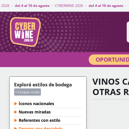
 10 de agosto
·
CYBERWINE 2026
·
del 4 al 10 de agosto
·
CYBERWINE 2026
CyberWine
OPORTUNID
VINOS C
Explorá estilos de bodega
OTRAS 
× Limpiar estilo
Íconos nacionales
Nuevas miradas
Referentes con estilo
Tesoros por descubrir