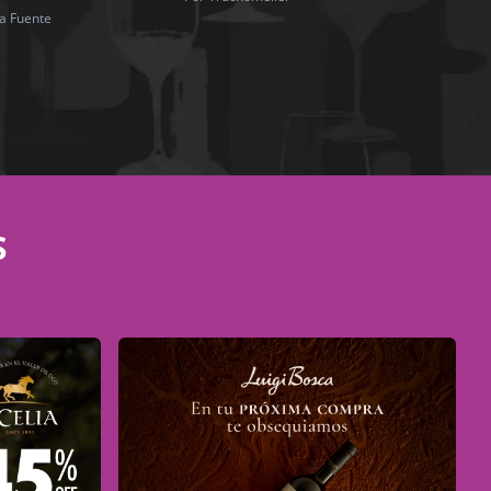
la Fuente
S