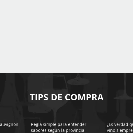
TIPS DE COMPRA
Sauvignon
Regla simple para entender
¿Es verdad qu
sabores según la provincia
vino siempre