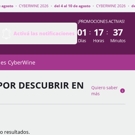
WINE 2026
·
del 4 al 10 de agosto
·
CYBERWINE 2026
·
del 4 al 10 de agos
¡PROMOCIONES ACTIVAS!
01
17
37
:
:
Activá las notificaciones
Días
Horas
Minutos
 es CyberWine
POR DESCUBRIR EN
Quiero saber
más
o resultados.