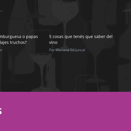
amburguesa o papas
5 cosas que tenés que saber del
dajes truchos?
vino
er
Por Mariana Gil Juncal
S