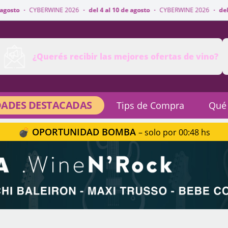
WINE 2026
·
del 4 al 10 de agosto
·
CYBERWINE 2026
·
del 4 al 10 de agost
¿Querés recibir las mejores ofertas de vino?
ADES DESTACADAS
Tips de Compra
Qué
💣 OPORTUNIDAD BOMBA
– solo por 00:48 hs