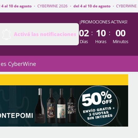
o
·
CYBERWINE 2026
·
del 4 al 10 de agosto
·
CYBERWINE 2026
·
del 4 al
¡PROMOCIONES ACTIVAS!
02
10
00
:
:
Activá las notificaciones
Días
Horas
Minutos
 es CyberWine