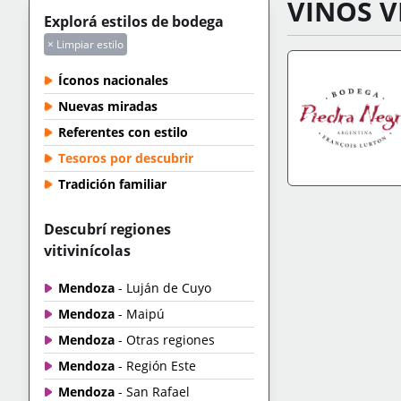
VINOS V
Explorá estilos de bodega
× Limpiar estilo
Íconos nacionales
Nuevas miradas
Referentes con estilo
Tesoros por descubrir
Tradición familiar
IR A TIENDA
+IN
Descubrí regiones
vitivinícolas
Mendoza
- Luján de Cuyo
Mendoza
- Maipú
Mendoza
- Otras regiones
Mendoza
- Región Este
Mendoza
- San Rafael