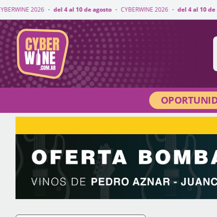
·
del 4 al 10 de agosto
·
CYBERWINE 2026
·
del 4 al 10 de agosto
·
CYBER
CyberWine
OPORTUNID