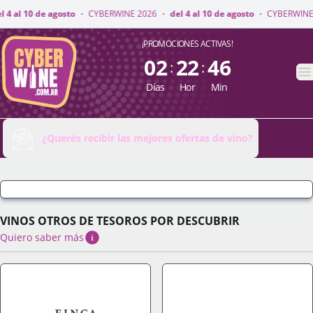
INE 2026
·
del 4 al 10 de agosto
·
CYBERWINE 2026
·
del 4 al 10 de agosto
CyberWine
¡PROMOCIONES ACTIVAS!
02
22
46
:
:
A
Días
Hor
Min
¿Querés recibir las mejores ofertas de vino?
VINOS OTROS DE TESOROS POR DESCUBRIR
Quiero saber más