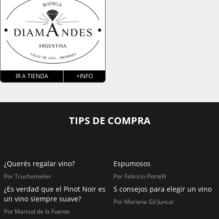
IR A TIENDA
+INFO
TIPS DE COMPRA
¿Querés regalar vino?
Espumosos
Por Truchomelier
Por Fabricio Portelli
¿Es verdad que el Pinot Noir es
5 consejos para elegir un vino
un vino siempre suave?
Por Mariana Gil Juncal
Por Marisol de la Fuente