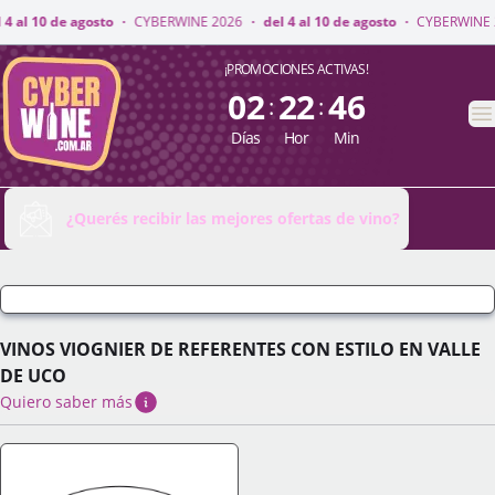
NE 2026
·
del 4 al 10 de agosto
·
CYBERWINE 2026
·
del 4 al 10 de agosto
CyberWine
¡PROMOCIONES ACTIVAS!
02
22
46
:
:
A
Días
Hor
Min
¿Querés recibir las mejores ofertas de vino?
VINOS VIOGNIER DE REFERENTES CON ESTILO EN VALLE
DE UCO
Quiero saber más