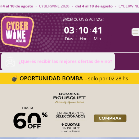
INE 2026
·
del 4 al 10 de agosto
·
CYBERWINE 2026
·
del 4 al 10 de agosto
CyberWine
¡PROMOCIONES ACTIVAS!
03
10
41
:
:
A
Días
Hor
Min
¿Querés recibir las mejores ofertas de vino?
💣 OPORTUNIDAD BOMBA
– solo por 02:28 hs